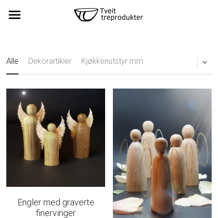
Hjem
Kundeanmeldelser
Alle
Dekorartikler
Kjøkkenutstyr mm
Produkter
Kontakt
Engler med graverte
finervinger