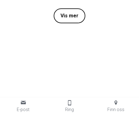
Vis mer
E-post
Ring
Finn oss