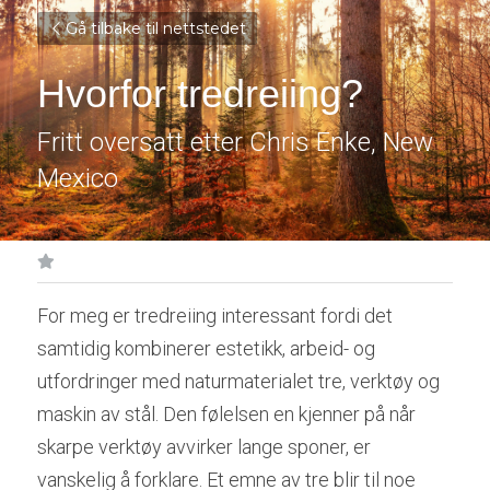
Gå tilbake til nettstedet
Hvorfor tredreiing?
Fritt oversatt etter Chris Enke, New 
Mexico
For meg er tredreiing interessant fordi det 
samtidig kombinerer estetikk, arbeid- og 
utfordringer med naturmaterialet tre, verktøy og 
maskin av stål. Den følelsen en kjenner på når 
skarpe verktøy avvirker lange sponer, er 
vanskelig å forklare. Et emne av tre blir til noe 