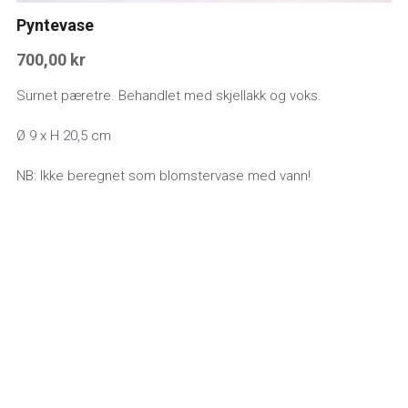
Pyntevase
700,00 kr
Surnet pæretre. Behandlet med skjellakk og voks.
Ø 9 x H 20,5 cm
NB: Ikke beregnet som blomstervase med vann!