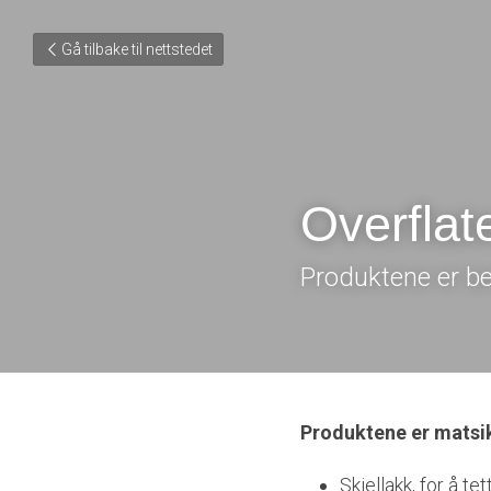
Gå tilbake til nettstedet
Overflat
Produktene er bes
Produktene er matsi
Skjellakk, for å tet