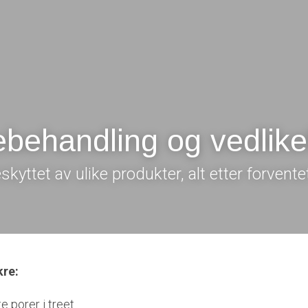
ebehandling og vedlik
kyttet av ulike produkter, alt etter forvente
kre:
te porer i treet