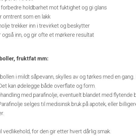
 forbedre holdbarhet mot fuktighet og gi glans
er omtrent som en lakk
olje trekker inn i trevirket og beskytter
r også inn, og gir ofte et mørkere resultat
boller, fruktfat mm:
ollen i mildt såpevann, skylles av og tørkes med en gang. L
 Det kan ødelegge både overflate og form.
behandling med parafinolje, eventuelt blandet med flytende bi
arafinolje selges til medisinsk bruk på apotek, eller billiger
r.
l vedlikehold, for den gir etter hvert dårlig smak.