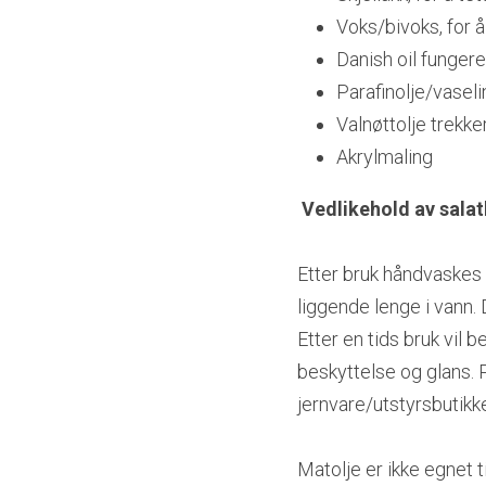
Voks/bivoks, for å
Danish oil funger
Parafinolje/vaselin
Valnøttolje trekke
Akrylmaling
Vedlikehold av salat
Etter bruk håndvaskes b
liggende lenge i vann.
Etter en tids bruk vil 
beskyttelse og glans. P
jernvare/utstyrsbutikke
Matolje er ikke egnet ti